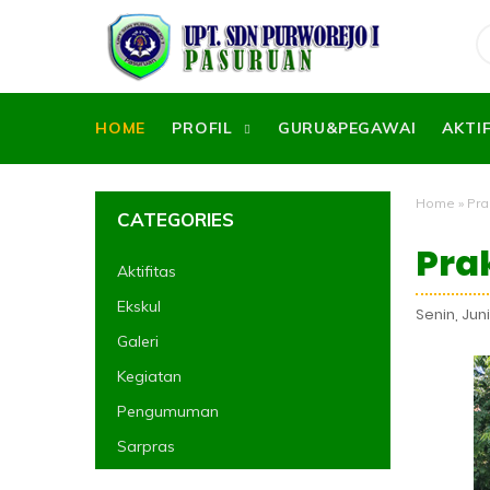
HOME
PROFIL
GURU&PEGAWAI
AKTI
Home
»
Pra
CATEGORIES
Pra
Aktifitas
Ekskul
Senin, Jun
Galeri
Kegiatan
Pengumuman
Sarpras