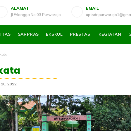
ALAMAT
EMAIL
Jl.Erlangga No.03 Purworejo
uptsdnpurworejo1@gmai
FITAS
SARPRAS
EKSKUL
PRESTASI
KEGIATAN
kata
kata
i 20, 2022