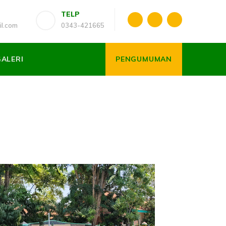
TELP
l.com
0343-421665
GALERI
PENGUMUMAN