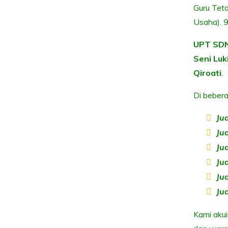
Guru Teta
Usaha). 9
UPT SDN
Seni Luk
Qiroati
.
Di bebera
Ju
Jua
Jua
Ju
Ju
Ju
Kami akui