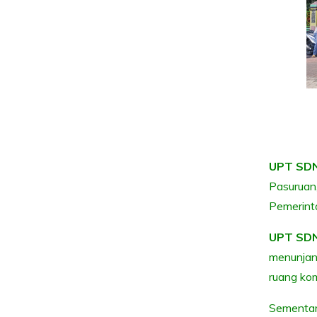
UPT SDN
Pasuruan,
Pemerint
UPT SDN
menunjang
ruang kom
Sementara